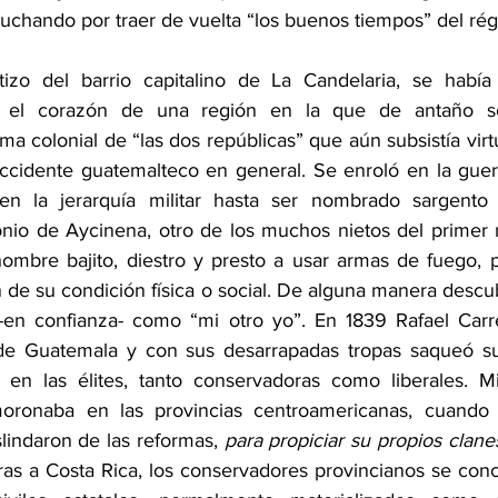
 luchando por traer de vuelta “los buenos tiempos” del ré
tizo del barrio capitalino de La Candelaria, se había
n el corazón de una región en la que de antaño se
ma colonial de “las dos repúblicas” que aún subsistía virt
Occidente guatemalteco en general. Se enroló en la guerr
n la jerarquía militar hasta ser nombrado sargento 
io de Aycinena, otro de los muchos nietos del primer m
mbre bajito, diestro y presto a usar armas de fuego, po
 de su condición física o social. De alguna manera descu
-en confianza- como “mi otro yo”. En 1839 Rafael Carre
e Guatemala y con sus desarrapadas tropas saqueó su c
en las élites, tanto conservadoras como liberales. Mie
ronaba en las provincias centroamericanas, cuando s
slindaron de las reformas, 
para propiciar su propios clane
as a Costa Rica, los conservadores provincianos se conc