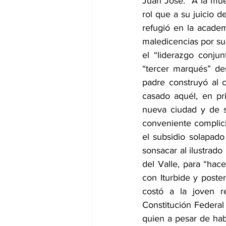
Juan José.  A la mue
rol que a su juicio 
refugió en la academ
maledicencias por su
el “liderazgo conju
“tercer marqués” de
padre construyó al 
casado aquél, en pr
nueva ciudad y de se
conveniente complicid
el subsidio solapado
sonsacar al ilustrado
del Valle, para “hace
con Iturbide y poster
costó a la joven r
Constitución Federal 
quien a pesar de hab