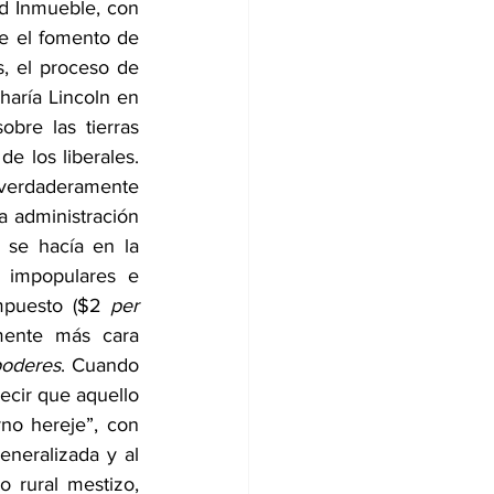
ad Inmueble, con 
te el fomento de 
, el proceso de 
aría Lincoln en 
re las tierras 
 los liberales. 
verdaderamente 
 administración 
se hacía en la 
 impopulares e 
mpuesto ($2 
per 
mente más cara 
poderes
. Cuando 
ecir que aquello 
no hereje”, con 
neralizada y al 
surgimiento de un personaje desconocido aquí hasta entonces: el guerrillero rural mestizo, 