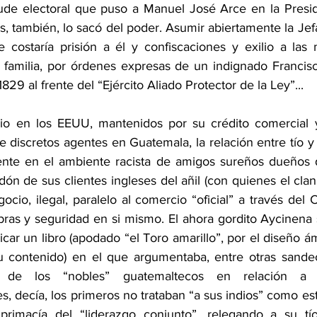
aude electoral que puso a Manuel José Arce en la Presid
s, también, lo sacó del poder. Asumir abiertamente la Jefa
le costaría prisión a él y confiscaciones y exilio a las
 familia, por órdenes expresas de un indignado Francisc
 1829 al frente del “Ejército Aliado Protector de la Ley”... 
lio en los EEUU, mantenidos por su crédito comercial y
 discretos agentes en Guatemala, la relación entre tío y 
te en el ambiente racista de amigos sureños dueños de
ón de sus clientes ingleses del añil (con quienes el clan
io, ilegal, paralelo al comercio “oficial” a través del 
bras y seguridad en si mismo. El ahora gordito Aycinena 
icar un libro (apodado “el Toro amarillo”, por el diseño á
u contenido) en el que argumentaba, entre otras sandec
l de los “nobles” guatemaltecos en relación a lo
, decía, los primeros no trataban “a sus indios” como est
primacía del “liderazgo conjunto”, relegando a su tí