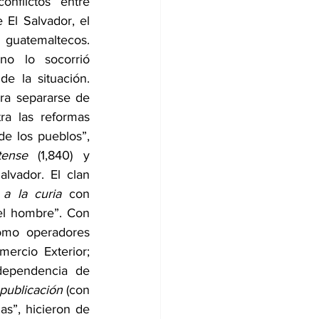
nflictos entre 
 El Salvador, el 
 guatemaltecos. 
o lo socorrió 
e la situación. 
ra separarse de 
a las reformas 
e los pueblos”, 
tense
 (1,840) y 
vador. El clan 
 a la curia 
con 
el hombre”. Con 
mo operadores 
ercio Exterior; 
ndependencia de 
 publicación
 (con 
s”, hicieron de 