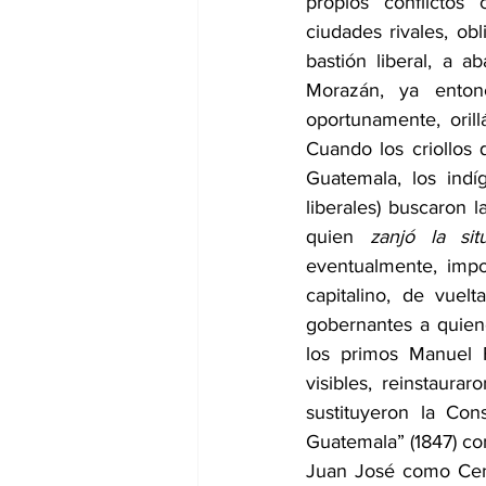
propios conflictos 
ciudades rivales, obl
bastión liberal, a a
Morazán, ya enton
oportunamente, orill
Cuando los criollos 
Guatemala, los indí
liberales) buscaron 
quien 
zanjó la sit
eventualmente, impo
capitalino, de vuel
gobernantes a quien
los primos Manuel 
visibles, reinstaura
sustituyeron la Con
Guatemala” (1847) co
Juan José como Censo