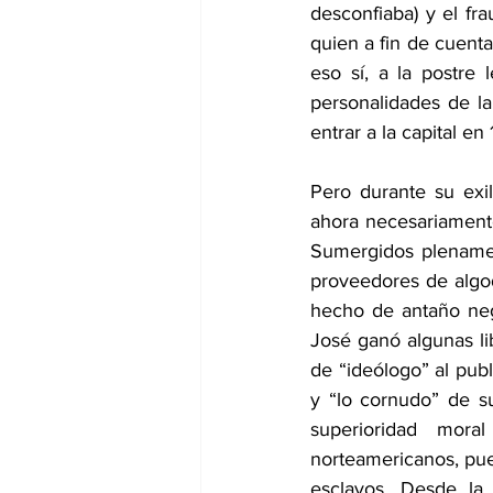
desconfiaba) y el fr
quien a fin de cuenta
eso sí, a la postre 
personalidades de la
entrar a la capital en
Pero durante su exi
ahora necesariamente
Sumergidos plenamen
proveedores de algod
hecho de antaño negoc
José ganó algunas li
de “ideólogo” al publ
y “lo cornudo” de s
superioridad mora
norteamericanos, pues
esclavos. Desde la 