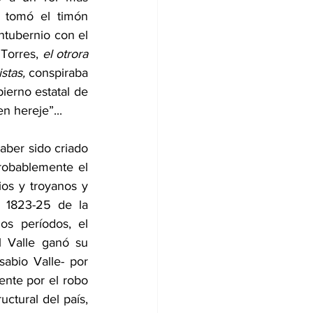
 tomó el timón 
ntubernio con el 
Torres, 
el otrora 
stas,
 conspiraba 
ierno estatal de 
n hereje”...
ber sido criado 
robablemente el 
os y troyanos y 
 1823-25 de la 
s períodos, el 
 Valle ganó su 
abio Valle- por 
nte por el robo 
ctural del país, 