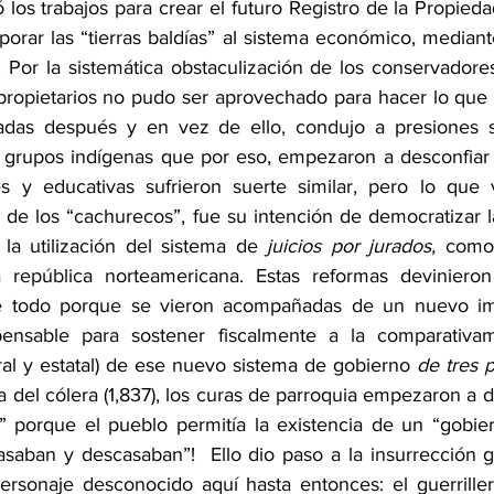
 los trabajos para crear el futuro Registro de la Propied
porar las “tierras baldías” al sistema económico, median
. Por la sistemática obstaculización de los conservadores
ropietarios no pudo ser aprovechado para hacer lo que h
as después y en vez de ello, condujo a presiones sob
grupos indígenas que por eso, empezaron a desconfiar de
es y educativas sufrieron suerte similar, pero lo que 
 de los “cachurecos”, fue su intención de democratizar la
 la utilización del sistema de 
juicios por jurados,
 como 
 república norteamericana. Estas reformas devinieron
bre todo porque se vieron acompañadas de un nuevo i
spensable para sostener fiscalmente a la comparativa
ral y estatal) de ese nuevo sistema de gobierno 
de tres 
 del cólera (1,837), los curas de parroquia empezaron a d
” porque el pueblo permitía la existencia de un “gobier
asaban y descasaban”!  Ello dio paso a la insurrección ge