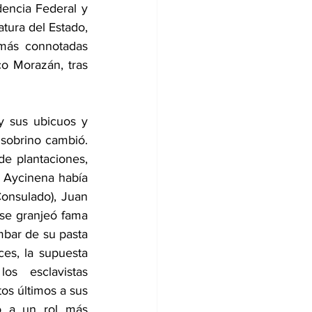
encia Federal y 
tura del Estado, 
 más connotadas 
o Morazán, tras 
 sus ubicuos y 
sobrino cambió. 
 plantaciones, 
 Aycinena había 
Consulado), Juan 
se granjeó fama 
mbar de su pasta 
es, la supuesta 
s esclavistas 
os últimos a sus 
o a un rol más 