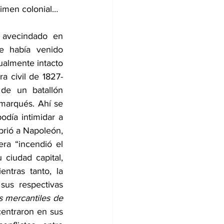
gimen colonial…
 avecindado en 
 había venido 
ualmente intacto 
a civil de 1827-
de un batallón 
arqués. Ahí se 
día intimidar a 
brió a Napoleón, 
ra “incendió el 
iudad capital, 
ntras tanto, la 
us respectivas 
s mercantiles de 
entraron en sus 