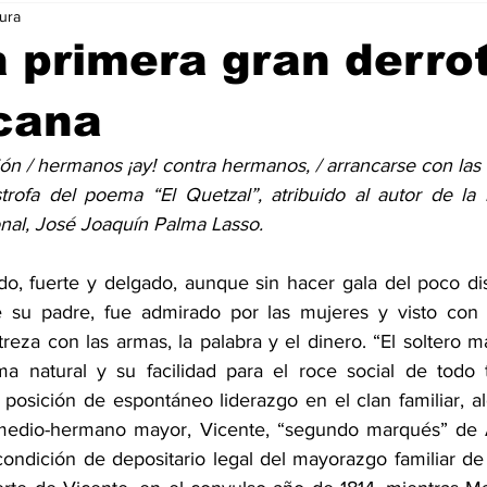
tura
 primera gran derro
cana
lión / hermanos ¡ay! contra hermanos, / arrancarse con las 
rofa del poema “El Quetzal”, atribuido al autor de la le
nal, José Joaquín Palma Lasso.
do, fuerte y delgado, aunque sin hacer gala del poco dis
e su padre, fue admirado por las mujeres y visto con r
eza con las armas, la palabra y el dinero. “El soltero m
ma natural y su facilidad para el roce social de todo t
a posición de espontáneo liderazgo en el clan familiar, a
medio-hermano mayor, Vicente, “segundo marqués” de A
condición de depositario legal del mayorazgo familiar de 