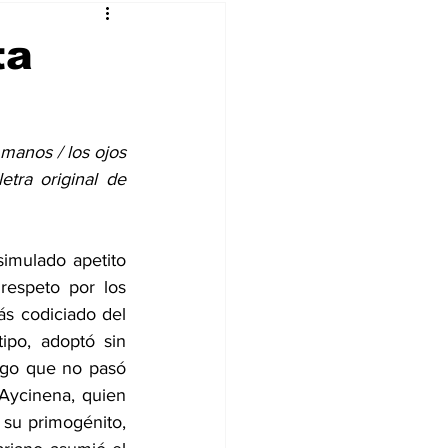
ta
manos / los ojos 
tra original de 
imulado apetito 
espeto por los 
ás codiciado del 
ipo, adoptó sin 
lgo que no pasó 
ycinena, quien 
su primogénito, 