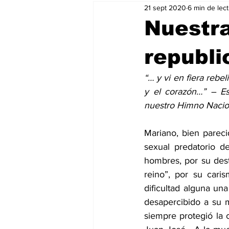
21 sept 2020
6 min de lec
Nuestra
republi
“… y vi en fiera rebe
y el corazón…” – Est
nuestro Himno Nacio
Mariano, bien pareci
sexual predatorio d
hombres, por su destr
reino”, por su caris
dificultad alguna un
desapercibido a su 
siempre protegió la 