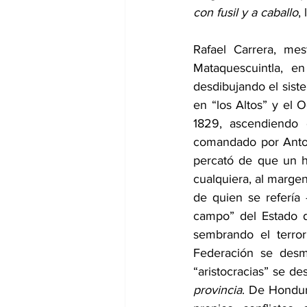
con fusil y a caballo
,
Rafael Carrera, mes
Mataquescuintla, e
desdibujando el siste
en “los Altos” y el 
1829, ascendiendo e
comandado por Anton
percató de que un ho
cualquiera, al margen
de quien se refería 
campo” del Estado d
sembrando el terror 
Federación se desmo
“aristocracias” se de
provincia
. De Hondur