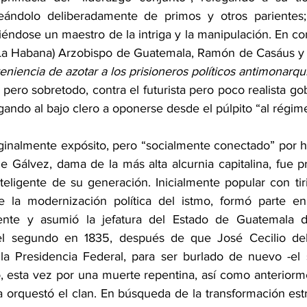
odeándolo deliberadamente de primos y otros parientes;
lviéndose un maestro de la intriga y la manipulación. En co
 La Habana) Arzobispo de Guatemala, Ramón de Casáus y 
eniencia de azotar a los prisioneros políticos antimonarqui
 pero sobretodo, contra el futurista pero poco realista gob
gando al bajo clero a oponerse desde el púlpito “al régime
iginalmente expósito, pero “socialmente conectado” por ha
e Gálvez, dama de la más alta alcurnia capitalina, fue p
eligente de su generación. Inicialmente popular con tiri
e la modernización política del istmo, formó parte en
nte y asumió la jefatura del Estado de Guatemala do
el segundo en 1835, después de que José Cecilio del
a Presidencia Federal, para ser burlado de nuevo -el s
o, esta vez por una muerte repentina, así como anteriorme
 orquestó el clan. En búsqueda de la transformación estru