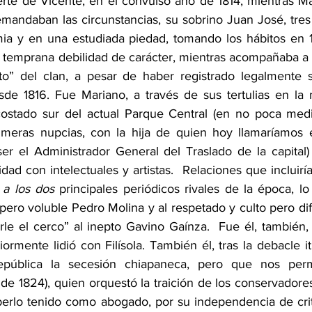
rte de Vicente, en el convulso año de 1814, mientras Ma
demandaban las circunstancias, su sobrino Juan José, tres
ia y en una estudiada piedad, tomando los hábitos en 18
 temprana debilidad de carácter, mientras acompañaba a s
nto” del clan, a pesar de haber registrado legalmente 
sde 1816. Fue Mariano, a través de sus tertulias en la
costado sur del actual Parque Central (en no poca medi
imeras nupcias, con la hija de quien hoy llamaríamos e
r el Administrador General del Traslado de la capital) 
ad con intelectuales y artistas.  Relaciones que incluirí
 
a los dos
 principales periódicos rivales de la época, lo
 pero voluble Pedro Molina y al respetado y culto pero difíc
rle el cerco” al inepto Gavino Gaínza.  Fue él, también,
iormente lidió con Filísola. También él, tras la debacle itu
epública la secesión chiapaneca, pero que nos permi
de 1824), quien orquestó la traición de los conservadores
erlo tenido como abogado, por su independencia de criteri