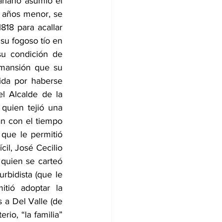
riano asumió el 
 años menor, se 
18 para acallar 
u fogoso tío en 
su condición de 
 mansión que su 
da por haberse 
l Alcalde de la 
quien tejió una 
an con el tiempo 
 que le permitió 
il, José Cecilio 
 quien se carteó 
rbidista (que le 
tió adoptar la 
 a Del Valle (de 
o, “la familia” 