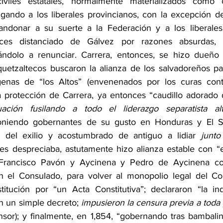
civiles estatales, normalmente materializados como co
igando a los liberales provincianos, con la excepción de
bandonar a su suerte a la Federación y a los liberales
ces distanciado de Gálvez por razones absurdas, n
ándolo a renunciar. Carrera, entonces, se hizo dueño d
quetzaltecos buscaron la alianza de los salvadoreños pa
genas de “los Altos” (envenenados por los curas contr
la protección de Carrera, ya entonces “caudillo adorado d
uación fusilando a todo el liderazgo separatista al
niendo gobernantes de su gusto en Honduras y El Sal
ta del exilio y acostumbrado de antiguo a lidiar 
junto
es despreciaba, astutamente hizo alianza estable con “
Francisco Pavón y Aycinena y Pedro de Aycinena co
ron el Consulado, para volver al monopolio legal del Com
stitución por “un Acta Constitutiva”; declararon “la i
n un simple decreto; 
impusieron la censura previa a toda
r); y finalmente, en 1,854, “gobernando tras bambalina