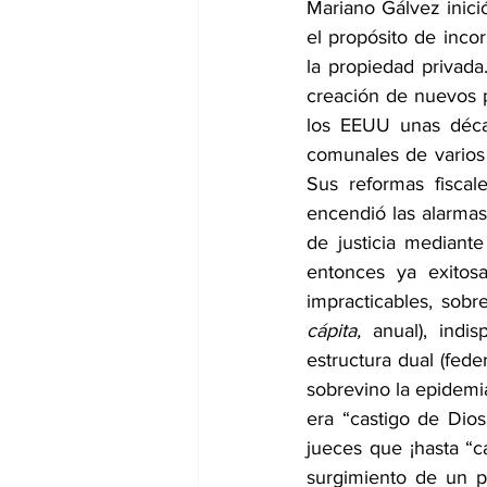
Mariano Gálvez inició
el propósito de incor
la propiedad privada
creación de nuevos p
los EEUU unas décad
comunales de varios 
Sus reformas fiscal
encendió las alarmas
de justicia mediante
entonces ya exitosa
impracticables, so
cápita,
 anual), indi
estructura dual (fede
sobrevino la epidemia
era “castigo de Dios
jueces que ¡hasta “c