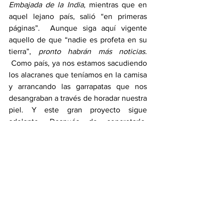
Embajada de la India
, mientras que en 
aquel lejano país, salió “en primeras 
páginas”.  Aunque siga aquí vigente 
aquello de que “nadie es profeta en su 
tierra”, 
pronto habrán más noticias. 
 Como país, ya nos estamos sacudiendo 
los alacranes que teníamos en la camisa 
y arrancando las garrapatas que nos 
desangraban a través de horadar nuestra 
piel. Y este gran proyecto sigue 
adelante. Después de concretarlo, 
Guatemala será otra...
Ver todo
Entradas recientes