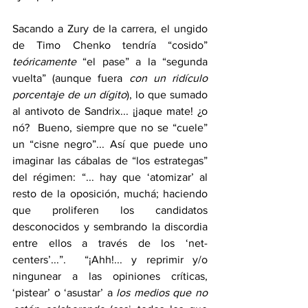
Sacando a Zury de la carrera, el ungido 
de Timo Chenko tendría “cosido” 
teóricamente
 “el pase” a la “segunda 
vuelta” (aunque fuera 
con un ridículo 
porcentaje de un dígito
), lo que sumado 
al antivoto de Sandrix... ¡jaque mate! ¿o 
nó?  Bueno, siempre que no se “cuele” 
un “cisne negro”... Así que puede uno 
imaginar las cábalas de “los estrategas” 
del régimen: “... hay que ‘atomizar’ al 
resto de la oposición, muchá; haciendo 
que proliferen los candidatos 
desconocidos y sembrando la discordia 
entre ellos a través de los ‘net-
centers’...”.  “¡Ahh!... y reprimir y/o 
ningunear a las opiniones críticas, 
‘pistear’ o ‘asustar’ a 
los medios que no 