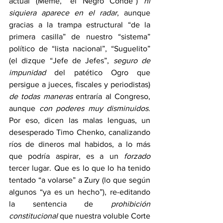
actual (Meme, “el Negro Conde”) 
ni 
siquiera aparece en el radar
, aunque 
gracias a la trampa estructural “de la 
primera casilla” de nuestro “sistema” 
político de “lista nacional”, “Suguelito” 
(el dizque “Jefe de Jefes”, 
seguro de 
impunidad
 del patético Ogro que 
persigue a jueces, fiscales y periodistas) 
de todas maneras
 entraría al Congreso, 
aunque 
con poderes muy disminuidos
. 
Por eso, dicen las malas lenguas, un 
desesperado Timo Chenko, canalizando 
ríos de dineros mal habidos, a lo más 
que podría aspirar, es a un 
forzado
tercer lugar. Que es lo que lo ha tenido 
tentado “a volarse” a Zury (lo que según 
algunos “ya es un hecho”), re-editando 
la sentencia de 
prohibición 
constitucional
 que nuestra voluble Corte 