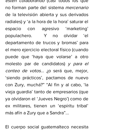
estén colaborando
 (casi todos los que 
no forman parte del sistema 
mercenario
de la televisión abierta y sus derivados 
radiales) y ‘a la hora de la hora’ saturar el 
espacio con agresivo ‘marketing’ 
populachero.  Y no olvidar ‘el 
departamento de trucos y bromas’ para 
el mero ejercicio electoral físico (cuando 
puede que ‘haya que volarse’ a otro 
molesto par de candidatos) 
y para el 
conteo de votos
... ¿o será que, mejor, 
‘siendo prácticos’, pactamos de nuevo 
con Zury, muchá?” “Al fin y al cabo, ‘la 
vieja guardia’ tanto de empresarios (que 
ya olvidaron el ‘Jueves Negro’) como de 
ex militares, tienen un ‘espíritu tribal’ 
más afín a Zury que a Sandra”...
El cuerpo social guatemalteco necesita 