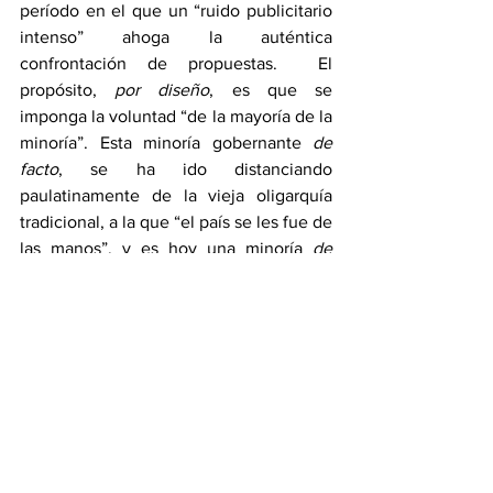
período en el que un “ruido publicitario 
intenso” ahoga la auténtica 
confrontación de propuestas.  El 
propósito, 
por diseño
, es que se 
imponga la voluntad “de la mayoría de la 
minoría”. Esta minoría gobernante 
de 
facto
, se ha ido distanciando 
paulatinamente de la vieja oligarquía 
tradicional, a la que “el país se les fue de 
las manos”, y es hoy una minoría 
de 
rufianes
, cada vez menos cuidadosa de 
“guardar las formas” a la que nos tenía 
acostumbrada la anterior “democracia 
de fachada”.  Por eso, necesitamos una 
fórmula heterodoxa que supla las 
inexistentes bondades de una auténtica  
institucionalidad republicana. Eso es la 
Alianza por una República Democrática
(ARDE), un movimiento político 
informal
, 