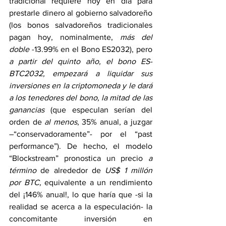
tradicional requiere hoy en día para 
prestarle dinero al gobierno salvadoreño 
(los bonos salvadoreños tradicionales 
pagan hoy, nominalmente, 
más del 
doble 
-13.99% en el Bono ES2032), pero 
a partir del quinto año, el bono ES-
BTC2032, empezará a liquidar sus 
inversiones en la criptomoneda y le dará 
a los tenedores del bono, la mitad de las 
ganancias
 (que especulan serían del 
orden de 
al menos
, 35% anual, a juzgar 
–“conservadoramente”- por el “past 
performance”). De hecho, el modelo 
“Blockstream” pronostica un precio 
a 
término
 de alrededor de 
US$ 1 millón 
por BTC,
 equivalente a un rendimiento 
del ¡146% anual!, lo que haría que -si la 
realidad se acerca a la especulación- la 
concomitante inversión en 