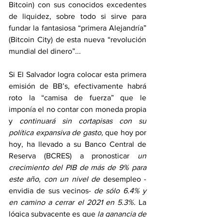
Bitcoin) con sus conocidos excedentes 
de liquidez, sobre todo si sirve para 
fundar la fantasiosa “primera Alejandría” 
(Bitcoin City) de esta nueva “revolución 
mundial del dinero”...
Si El Salvador logra colocar esta primera 
emisión de BB’s, efectivamente habrá 
roto la “camisa de fuerza” que le 
imponía el no contar con moneda propia 
y 
continuará sin cortapisas con su 
política expansiva de gasto,
 que hoy por 
hoy, ha llevado a su Banco Central de 
Reserva (BCRES) a pronosticar 
un 
crecimiento del PIB de más de 9% para 
este año, con un nivel de 
desempleo -
envidia de sus vecinos- 
de sólo 6.4% y 
en camino a cerrar el 2021 en 5.3%. 
La 
lógica subyacente es que 
la ganancia de 