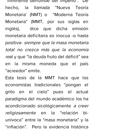
 inminente derrumbe del imperio”.  De 
hecho, la llamada “Nueva Teoría 
Monetaria¨ (NMT) o  “Moderna Teoría 
Monetaria” (MMT, por sus siglas en 
inglés),  dice que dicha emisión 
monetaria deficitaria es inocua -o hasta 
positiva- 
siempre que la masa monetaria 
total no crezca más que la economía 
re
al y que “la deuda fruto del déficit” sea 
en la misma moneda que el país 
“acreedor” emite. 
Esta tesis de la MMT hace que los 
economistas tradicionales “pongan el 
grito en el cielo” pues el actual 
paradigma del mundo académico los ha 
acondicionado sicológicamente 
a creer 
religiosamente
 en la “relación bi-
unívoca” entre la “masa monetaria” y la 
“inflación”.  Pero la evidencia histórica 