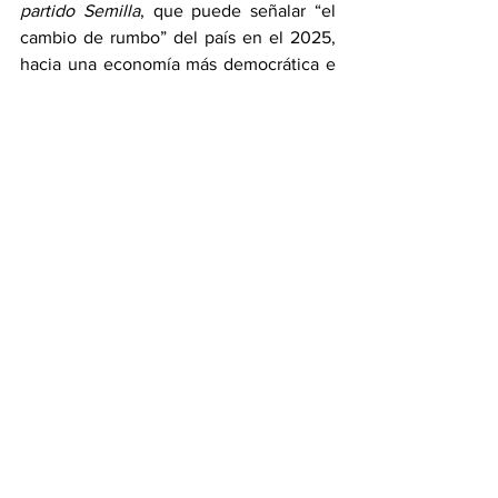
partido Semilla
, que puede señalar “el 
cambio de rumbo” del país en el 2025, 
hacia una economía más democrática e 
incluyente...
            Pero para quienes se sienten 
nerviosos, he aquí un “seguro” contra 
devaluaciones e inflación futura:  tal 
como ha propuesto la senadora por el 
Estado de Wyoming, Cynthia Lummis, 
para los EEUU, 
el gobierno debe 
constituir una “reserva estratégica” 
expresada en Bitcoin
; otro fenómeno 
incomprendido por las “vacas sagradas” 
del mundo financiero de esta parroquia,  
cuyos prejuicios pesan más que su 
capacidad de aprender
.  Como lo ha 
venido haciendo Bukele en El Salvador, 
anticipándose a que 
durante la 