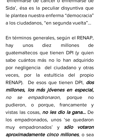
‘enfermarse de cáncer o enfermarse de 
Sida’, ésa es la peculiar disyuntiva que 
le plantea nuestra enferma “democracia” 
a los ciudadanos, “en segunda vuelta”…
En términos generales, según el RENAP, 
hay unos diez millones de 
guatemaltecos que tienen DPI (y quien 
sabe cuántos más no lo han adquirido 
por negligencia  del ciudadano y otras 
veces, por la estulticia del propio 
RENAP).  De esos que tienen DPI, 
dos 
millones, los más jóvenes en especial,
no se empadronaron,
 porque no 
pudieron, o porque, francamente y 
vistas las cosas, 
no les dio la gana…
De 
los empadronados, unos ‘se quedaron 
muy empadronados’ y 
sólo votaron 
aproximadamente cinco millones
,
 o sea 