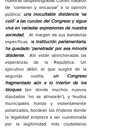
nuestras desprestigiadas Cortes trataron 
de ‘contener y encausar’ a la opinión 
pública; 
una inocultable disidencia ‘se 
coló’ a las curules del Congreso y sigue 
viva en variadas expresiones de nuestra 
sociedad.
 Al margen de sus banderías 
específicas, 
l
a institución parlamentaria, 
ha quedado ‘penetrada’ por esa minoría 
disidente.
 Allí están atrincheradas las 
esperanzas de la República. Un 
ejecutivo débil, el que surgirá de la 
segunda vuelta,
un Congreso 
fragmentado aún a lo interior de los 
bloques
(en donde muchos nuevos 
diputados ‘no se alinearán’), y feudos 
municipales honda y violentamente 
polarizados, bordean los linderos donde 
la legalidad empieza a ser cuestionada 
por la legitimidad: más ciudadanos 