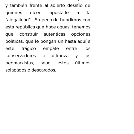
y también frente al abierto desafío de 
quienes dicen apostarle a la 
“alegalidad”.  So pena de hundirnos con 
esta república que hace aguas, tenemos 
que construir auténticas opciones 
políticas, que le pongan un hasta aquí a 
este trágico empate entre los 
conservadores a ultranza y los 
neomarxistas, sean estos últimos 
solapados o descarados.  
No cabe duda, ciudadano.  La Patria 
reclama que no la abandonen sus 
mejores hijos en estos aciagos tiempos 
de turbación.  Hay que permanecer 
vigilantes y recordarles a los 
gobernantes de turno la precariedad de 
su autoridad moral y cuán efímero es su 