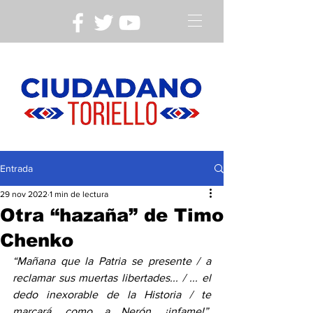
Entrada
29 nov 2022
1 min de lectura
Otra “hazaña” de Timo
Chenko
“Mañana que la Patria se presente / a 
reclamar sus muertas libertades... / ... el 
dedo inexorable de la Historia / te 
marcará, como a Nerón, ¡infame!”.  