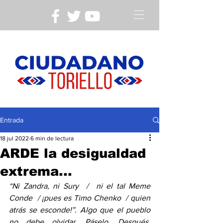
Entrada
18 jul 2022
6 min de lectura
ARDE la desigualdad
extrema...
“Ni Zandra, ni Sury  /  ni el tal Meme 
Conde  / ¡pues es Timo Chenko  / quien 
atrás se esconde!”. Algo que el pueblo 
no debe olvidar. Páselo. Después, 